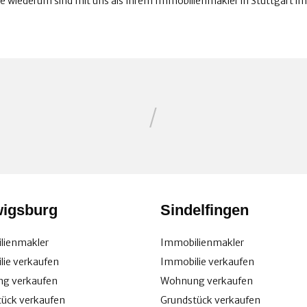
ie wiederum sind mit uns als Ihrem Immobilienmakler in Stuttgart imm
/
igsburg
Sindelfingen
lienmakler
Immobilienmakler
ie verkaufen
Immobilie verkaufen
g verkaufen
Wohnung verkaufen
tück verkaufen
Grundstück verkaufen